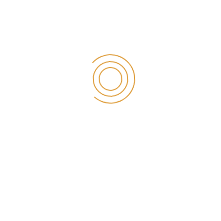
ASUDENT ÖZEL AĞIZ VE DİŞ SAĞLIĞI
POLİKLİNİĞİ
Konya’da bulunan özel diş kliniğimizden gülüş tasarımı,
ortodonti, pedodonti, implant ve çene cerrahi tedavileriniz
için iletişim sayfamızdan randevu alabilirsiniz.
Kliniğimizde;
Konya İmplant
,
Konya İmplant Fiyatları
,
Konya Gülüş Tasarımı
,
Konya Estetik Diş Hekimliği
,
Konya
İmplant Tavsiye
,
Konya İmplant Merkezi
,
Konya İmplant
Yapan Hastaneler
,
Konya İmplant Ücretleri
,
Konyada
İmplant Yapan Doktorlar
,
Konya İmplant Yapan Yerler
,
Konya İmplant Diş Fiyatları
,
Konya Diş İmplant
,
Konya