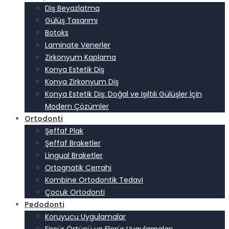
Diş Beyazlatma
Gülüş Tasarımı
Botoks
Laminate Venerler
Zirkonyum Kaplama
Konya Estetik Diş
Konya Zirkonyum Diş
Konya Estetik Diş: Doğal ve Işıltılı Gülüşler İçin
Modern Çözümler
Ortodonti
Şeffaf Plak
Şeffaf Braketler
Lingual Braketler
Ortognatik Cerrahi
Kombine Ortodontik Tedavi
Çocuk Ortodonti
Pedodonti
Koruyucu Uygulamalar