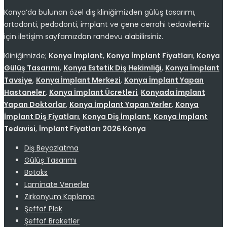
Konya’da bulunan özel diş kliniğimizden gülüş tasarımı,
ortodonti, pedodonti, implant ve çene cerrahi tedavileriniz
için iletişim sayfamızdan randevu alabilirsiniz.
Kliniğimizde;
Konya İmplant
,
Konya İmplant Fiyatları
,
Konya
Gülüş Tasarımı
,
Konya Estetik Diş Hekimliği
,
Konya İmplant
Tavsiye
,
Konya İmplant Merkezi
,
Konya İmplant Yapan
Hastaneler
,
Konya İmplant Ücretleri
,
Konyada İmplant
Yapan Doktorlar
,
Konya İmplant Yapan Yerler
,
Konya
İmplant Diş Fiyatları
,
Konya Diş İmplant
,
Konya İmplant
Tedavisi
,
İmplant Fiyatları 2026 Konya
Diş Beyazlatma
Gülüş Tasarımı
Botoks
Laminate Venerler
Zirkonyum Kaplama
Şeffaf Plak
Şeffaf Braketler