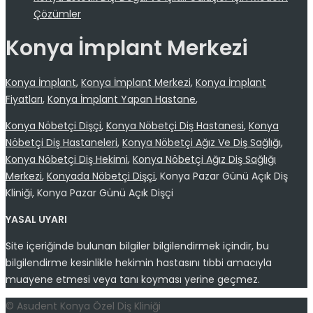
Çözümler
Konya İmplant Merkezi
Konya İmplant
,
Konya İmplant Merkezi
,
Konya İmplant
Fiyatları
,
Konya İmplant Yapan Hastane
,
Konya Nöbetçi Dişçi
,
Konya Nöbetçi Diş Hastanesi
,
Konya
Nöbetçi Diş Hastaneleri
,
Konya Nöbetçi Ağız Ve Diş Sağlığı
,
Konya Nöbetçi Diş Hekimi
,
Konya Nöbetçi Ağız Diş Sağlığı
Merkezi
,
Konyada Nöbetçi Dişçi
, Konya Pazar Günü Açık Diş
Kliniği, Konya Pazar Günü Açık Dişçi
YASAL UYARI
Site içeriğinde bulunan bilgiler bilgilendirmek içindir, bu
bilgilendirme kesinlikle hekimin hastasını tıbbi amacıyla
muayene etmesi veya tanı koyması yerine geçmez.
© Asudent Konya Özel Diş Kliniği