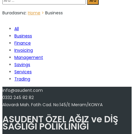
Buradasınız:
Home
>
Business
All
Business
Finance
Invoicing
Management
Savings
Services
Trading
info@asudent.com
0332 245 82 82
Alavardı Mah. Fatih Cad. No:145/E Meram/KONYA
ASUDENT ÖZEL AĞIZ ve DİŞ
SAĞLIĞI POLİKLİNİĞİ