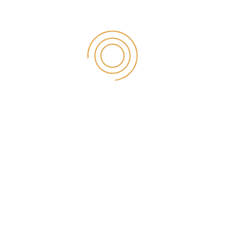
ETIKET
Diş Hekimi Konya İmplant
Diş Sağlığı Merkezi Konya
Estetik Diş Hekimliği Konya
Gülüş tasarımı Konya
Konya Ağız Kokusu Tedavisi
Konya Ağız Ve Cene Cerrahisi
Konyada İmplant Yapan Doktorlar
konya diş beyazlatma
Konya Diş Doktorları
konya diş doktoru
Konya Diş Eti Hastaliklari