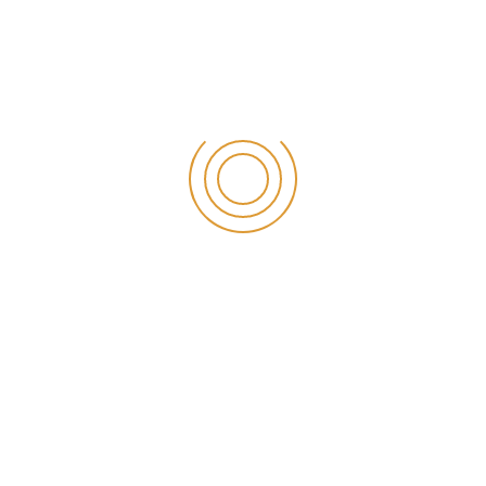
Konya Şeffaf Plak
ETIKET
Diş Hekimi Konya İmplant
Diş Sağlığı Merkezi Konya
Estetik Diş Hekimliği Konya
Gülüş tasarımı Konya
Konya Ağız Kokusu Tedavisi
Konya Ağız Ve Cene Cerrahisi