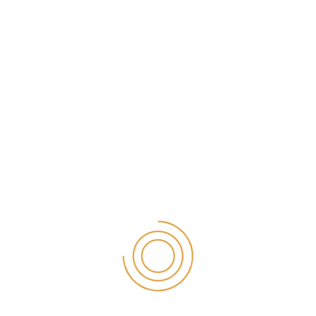
ETIKET
Diş Hekimi Konya İmplant
Diş Sağlığı Merkezi Konya
Estetik Diş Hekimliği Konya
Gülüş tasarımı Konya
Konya Ağız Kokusu Tedavisi
Konya Ağız Ve Cene Cerrahisi
Konyada İmplant Yapan Doktorlar