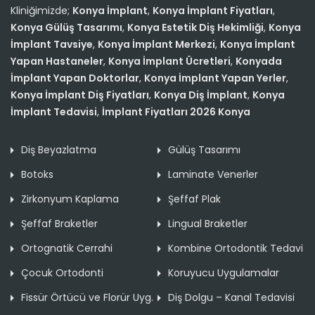
Kliniğimizde;
Konya İmplant
,
Konya İmplant Fiyatları
,
Konya Gülüş Tasarımı
,
Konya Estetik Diş Hekimliği
,
Konya
İmplant Tavsiye
,
Konya İmplant Merkezi
,
Konya İmplant
Yapan Hastaneler
,
Konya İmplant Ücretleri
,
Konyada
İmplant Yapan Doktorlar
,
Konya İmplant Yapan Yerler
,
Konya İmplant Diş Fiyatları
,
Konya Diş İmplant
,
Konya
İmplant Tedavisi
,
İmplant Fiyatları 2026 Konya
Diş Beyazlatma
Gülüş Tasarımı
Botoks
Laminate Venerler
Zirkonyum Kaplama
Şeffaf Plak
Şeffaf Braketler
Lingual Braketler
Ortognatik Cerrahi
Kombine Ortodontik Tedavi
Çocuk Ortodonti
Koruyucu Uygulamalar
Fissür Örtücü ve Florür Uyg.
Diş Dolgu – Kanal Tedavisi