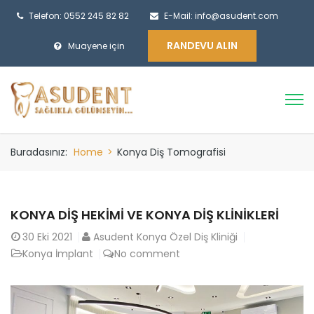
Telefon: 0552 245 82 82
E-Mail: info@asudent.com
RANDEVU ALIN
Muayene için
Buradasınız:
Home
>
Konya Diş Tomografisi
KONYA DIŞ HEKIMI VE KONYA DIŞ KLINIKLERI
30
Eki 2021
Asudent Konya Özel Diş Kliniği
Konya İmplant
No comment