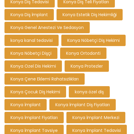
Konya Diş Tedavisi
Konya Diş Teli Fiyatları
Konya Diş İmplant
Konya Estetik Diş Hekimliği
Konya Genel Anestezi Ve Sedasyon
konya kanal tedavisi
Konya Nöbetçi Diş Hekimi
Konya Nöbetçi Dişçi
Konya Ortodonti
Konya Ozel Dis Hekimi
Konya Protezler
Konya Çene Eklemi Rahatsızlıkları
Konya Çocuk Diş Hekimi
konya özel diş
Konya İmplant
Konya İmplant Diş Fiyatları
Konya İmplant Fiyatları
Konya İmplant Merkezi
Konya İmplant Tavsiye
Konya İmplant Tedavisi