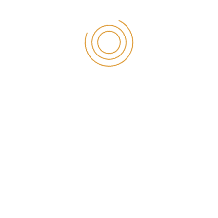
Konya Diş Hekimi Fiyatları 2025
Konya Diş Hekimi Randevu
Konya diş hekimleri
Konya Diş Kliniği
Konya Diş Kliniği Önerileri
Konya Diş Tedavisi
Konya Diş Teli Fiyatları
Konya Diş İmplant
Konya Estetik Diş Hekimliği
Konya Genel Anestezi Ve Sedasyon
konya kanal tedavisi
Konya Nöbetçi Diş Hekimi
Konya Nöbetçi Dişçi
Konya Ortodonti
Konya Ozel Dis Hekimi
Konya Protezler
Konya Çene Eklemi Rahatsızlıkları