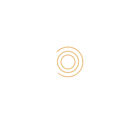
Konya Ağız Kokusu Tedavisi
Konya Ağız Ve Cene Cerrahisi
Konyada İmplant Yapan Doktorlar
konya diş beyazlatma
Konya Diş Doktorları
konya diş doktoru
Konya Diş Eti Hastaliklari
Konya Diş Hekimi
Konya Diş Hekimi Fiyatları 2025
Konya Diş Hekimi Randevu
Konya diş hekimleri
Konya Diş Kliniği
Konya Diş Kliniği Önerileri
Konya Diş Tedavisi
Konya Diş Teli Fiyatları
Konya Diş İmplant
Konya Estetik Diş Hekimliği