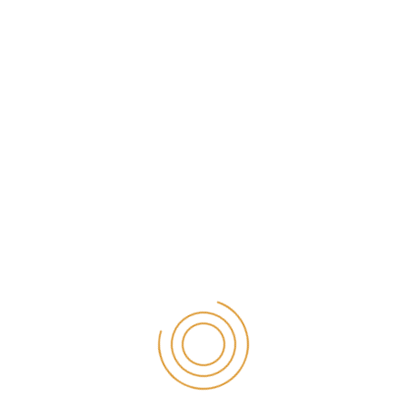
konya diş beyazlatma
Konya Diş Doktorları
konya diş doktoru
Konya Diş Eti Hastaliklari
Konya Diş Hekimi
Konya Diş Hekimi Fiyatları 2025
Konya Diş Hekimi Randevu
Konya diş hekimleri
Konya Diş Kliniği
Konya Diş Kliniği Önerileri
Konya Diş Tedavisi
Konya Diş Teli Fiyatları
Konya Diş İmplant
Konya Estetik Diş Hekimliği
Konya Genel Anestezi Ve Sedasyon
konya kanal tedavisi
Konya Nöbetçi Diş Hekimi